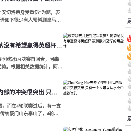
9
1
vo以“安切洛蒂身受重伤”为题，表
译如下很少有人预料到皇马会
1
放弃联赛并赶到冠军联赛？阿森纳没有希望赢得英超杯 赢得欧洲冠军的可能性
2
3
5赛季欧冠1/4决赛首回合，阿森
4
的优势。根据相关数据统计，阿森
5
有4%。另...
6
7
Choi Kang-Hee失去了控制 团队内部的冲突很突出 只有一个人可以从水火中拯救崔孔
8
9
赛，而在4轮联赛过后，有一支
1
传统豪门山东泰山了，4轮联
，暂时排在积...