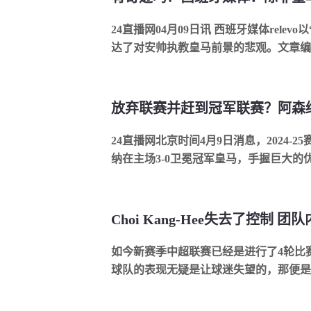
24直播网04月09日讯 西班牙媒体rele
达了对安帅执教皇马前景的悲观。文章编
在赛季这个阶段依然保持争冠的可能。...
24直播网北京时间4月9日消息，2024-2
纳在主场3-0卫冕冠军皇马，手握巨大
纳晋级欧冠四强的概率达到96%，而皇马仅
如今新赛季中超联赛已经是进行了4轮比
球队的表现无疑是让球迷失望的，那便是
赛过后，泰山队仅取得了2胜1平1负的战绩