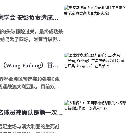
皇家马德里令人兴奋地消除了皇家学会 安彭负责造成巨大的灾难！
格的头球惊险过关，最终成功杀
纳乌丢了四球，尽管晋级但脸
洛蒂轮换...
国家橄榄球队23人名单：王·尤东（Wang Yudong）首次被选为第11名 塞吉尼奥（Serginho）在名单上
墨世界杯亚洲区预选赛18强赛C组
场迎战澳大利亚队。目前双方
面，新入...
大新闻！中国国家橄榄球队的23名球员被确认是第一次进入阵容
国男足主场与澳大利亚的生死战