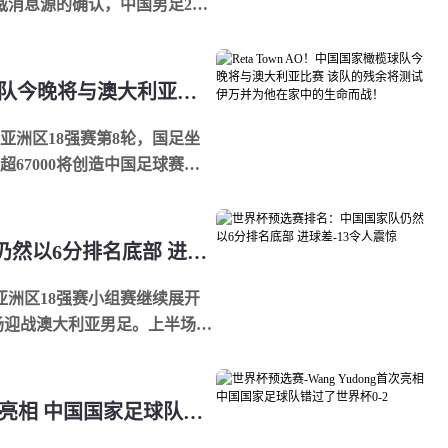
威消息源的确认，中国男足23
外一位...
Reta Town AO！中国国家橄榄球队今晚将与澳大利亚比赛 该队的残余将测试伊万并为他在家中的生命而战！
预赛亚洲区18强赛第8轮，国足坐
67000将创造中国足球赛事
，本场必...
世界杯预选赛排名：中国国家队仍然以6分排名底部 进球差-13令人震惊
亚洲区18强赛小组赛继续展开
场迎战澳大利亚男足。上半场比
黄油手，韦...
世界杯预选赛-Wang Yudong首次亮相 中国国家足球队错过了世界杯0-2