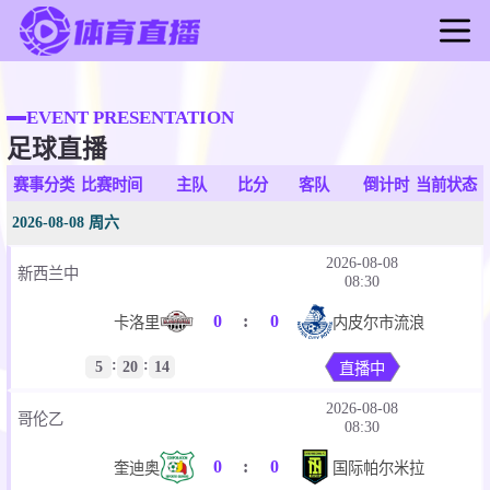
首页
足球直播
EVENT PRESENTATION
足球直播
篮球直播
足球录像
赛事分类
比赛时间
主队
比分
客队
倒计时
当前状态
篮球录像
2026-08-08 周六
足球新闻
2026-08-08
新西兰中
篮球新闻
08:30
0
:
0
卡洛里
内皮尔市流浪
:
:
5
20
13
直播中
2026-08-08
哥伦乙
08:30
0
:
0
奎迪奥
国际帕尔米拉