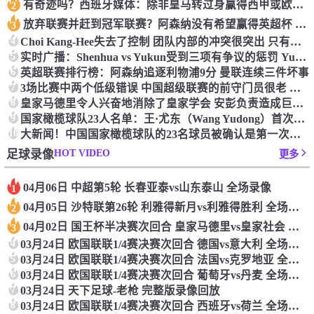
有奇迹吗？西班牙媒体：除非皇马转过身赢得西甲或欧洲冠军
2
放弃联赛并赶到冠军联赛？阿森纳没有希望赢得英超杯 赢得欧洲冠军的可能性
3
4
Choi Kang-Hee失去了控制 团队内部的冲突很突出 只有一个人可以从水火中拯救崔孔
5
实时广播：Shenhua vs Yukun受到三项有争议的惩罚 Yukun将向中国足球联合会提出投诉
6
英超联赛排行榜：阿森纳追逐利物浦9分 曼联连续三件坏事
7
3场比赛中两个低级错误 中国超级联赛的前守门员很老 是时候让位了 最好的继任者出现
8
皇家马德里令人兴奋地消除了皇家学会 安彭负责造成巨大的灾难！
9
国家橄榄球队23人名单：王·尤东（Wang Yudong）首次被选为第11名 塞吉尼奥（Serginho）在名单上
10
大新闻！中国国家橄榄球队的23名球员被确认是第一次进入阵容
HOT VIDEO
足球录像
更多
04月06日 中超第5轮 长春亚泰vs山东泰山 全场录像
1
04月05日 沙特联第26轮 利雅得新月vs利雅得胜利 全场录像
2
04月02日 国王杯半决赛次回合 皇家马德里vs皇家社会 全场录像
3
4
03月24日 欧国联联1/4赛决赛次回合 德国vs意大利 全场录像回放
5
03月24日 欧国联联1/4赛决赛次回合 法国vs克罗地亚 全场录像回放
6
03月24日 欧国联联1/4赛决赛次回合 葡萄牙vs丹麦 全场录像回放
7
03月24日 天下足球-老枪 完整版录像回放
8
03月24日 欧国联联1/4赛决赛次回合 西班牙vs荷兰 全场录像回放