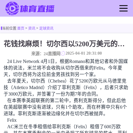
首页
>
>
当前位置:
首页
资讯
足球资讯
足球直播
篮球直播
花钱找麻烦！切尔西以5200万美元的价格购买了菲利克斯 签了7年 并在半年内租了夏窗口
足球录像
2025-04-01 20:31:00
来源：24直播网
篮球录像
24 Live Network 4月1日，根据Romano和其他记者和外国媒
足球新闻
体的说法，米兰将不会收购从切尔西借来的Felix。今年夏
天，切尔西将为这位前金男孩找到另一个家。
篮球新闻
去年夏天，切尔西（Chelsea）花了5200万欧元从马德里竞
技（Atletico Madrid）介绍了菲利克斯（Felix），后者只求助
于3000万欧元，并签署了一份为期7年的合同。
在本赛季英超联赛的第二轮中，费利克斯得分，但此后他
在英超联赛中没有进球，只有1个助攻，而在杯赛中只有6个
进球。菲利克斯逐渐被边缘化并在切尔西被抛弃。
Felix
AC米兰在冬季租借给菲利克斯（Felix）租借了600万欧