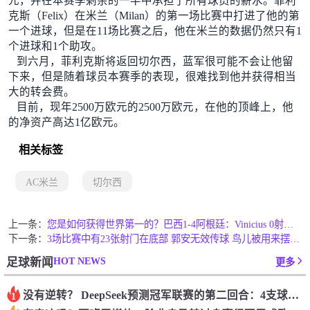
元，并在本赛季剩余的一半中承担了所有球员的薪水。菲利
克斯（Felix）在米兰（Milan）的第一场比赛中打进了他的第
一个进球，但是在11场比赛之后，他在米兰的数据仍然只有1
个进球和1个助攻。
到六月，菲利克斯将返回切尔西，蓝军很可能不会让他留
下来，但是随着球员本赛季的表现，很难找到他并获得相当
大的转会费。
目前，现年2500万欧元的2500万欧元，在他的顶峰上，他
的净资产高达1亿欧元。
相关标签
AC米兰
切尔西
上一条：
您是如何获得世界第一的？巴西1-4阿根廷：Vinicius 0射击90分钟内
下一条：
3场比赛中有23张射门在底部 郭安无效传球 鸟儿被用来摆脱它 Setien痴迷于三名后卫
HOT NEWS
足球新闻
更多
没有逆转？ DeepSeek预测冠军联赛的第二回合：4支球队在第一回合中获胜 枪手输了
1