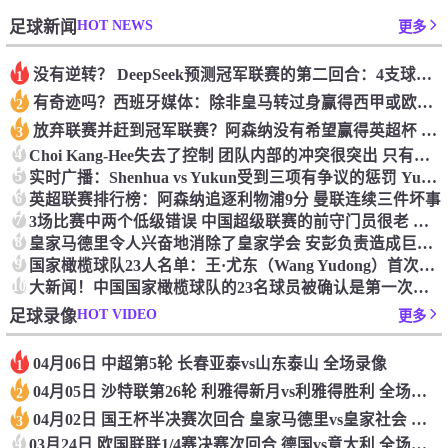
HOT NEWS
足球新闻
更多
没有逆转？ DeepSeek预测冠军联赛的第二回合：4支球队在第一回合中获胜 枪手输了
1
有奇迹吗？西班牙媒体：除非皇马转过身赢得西甲或欧洲冠军
2
放弃联赛并赶到冠军联赛？阿森纳没有希望赢得英超杯 赢得欧洲冠军的可能性
3
4
Choi Kang-Hee失去了控制 团队内部的冲突很突出 只有一个人可以从水火中拯救崔孔
5
实时广播：Shenhua vs Yukun受到三项有争议的惩罚 Yukun将向中国足球联合会提出投诉
6
英超联赛排行榜：阿森纳追逐利物浦9分 曼联连续三件坏事
7
3场比赛中两个低级错误 中国超级联赛的前守门员很老 是时候让位了 最好的继任者出现
8
皇家马德里令人兴奋地消除了皇家学会 安彭负责造成巨大的灾难！
9
国家橄榄球队23人名单：王·尤东（Wang Yudong）首次被选为第11名 塞吉尼奥（Serginho）在名单上
10
大新闻！中国国家橄榄球队的23名球员被确认是第一次进入阵容
HOT VIDEO
足球录像
更多
04月06日 中超第5轮 长春亚泰vs山东泰山 全场录像
1
04月05日 沙特联第26轮 利雅得新月vs利雅得胜利 全场录像
2
04月02日 国王杯半决赛次回合 皇家马德里vs皇家社会 全场录像
3
4
03月24日 欧国联联1/4赛决赛次回合 德国vs意大利 全场录像回放