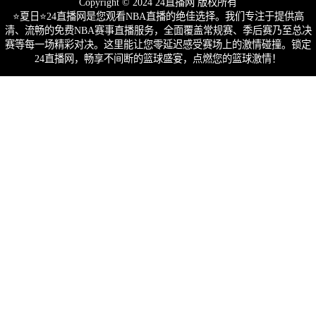
Copyright © 2024 24直播网 版权所有
⭐️夏日⭐24直播网是您观看NBA直播的绝佳选择。我们专注于提供高
清、流畅的免费NBA赛事直播服务，全面覆盖常规赛、季后赛乃至总决
赛等每一场精彩对决。这里能让您零延迟感受赛场上的激情碰撞。锁定
24直播网，畅享不间断的篮球盛宴，点燃您的篮球激情！