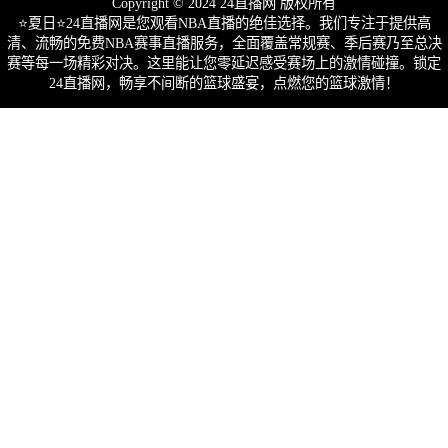
Copyright © 2024 24直播网 版权所有
⭐️夏日⭐24直播网是您观看NBA直播的绝佳选择。我们专注于提供高
清、流畅的免费NBA赛事直播服务，全面覆盖常规赛、季后赛乃至总决
赛等每一场精彩对决。这里能让您零延迟感受赛场上的激情碰撞。锁定
24直播网，畅享不间断的篮球盛宴，点燃您的篮球激情！