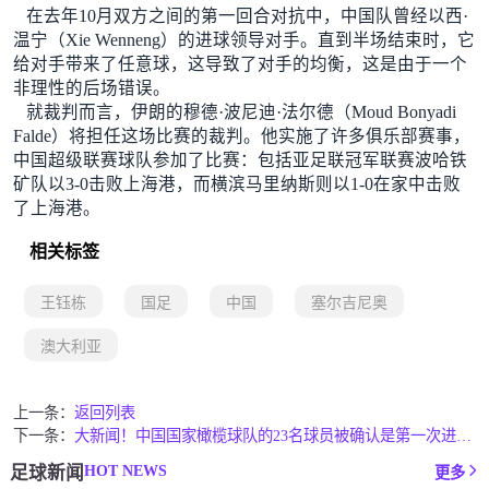
在去年10月双方之间的第一回合对抗中，中国队曾经以西·
温宁（Xie Wenneng）的进球领导对手。直到半场结束时，它
给对手带来了任意球，这导致了对手的均衡，这是由于一个
非理性的后场错误。
就裁判而言，伊朗的穆德·波尼迪·法尔德（Moud Bonyadi
Falde）将担任这场比赛的裁判。他实施了许多俱乐部赛事，
中国超级联赛球队参加了比赛：包括亚足联冠军联赛波哈铁
矿队以3-0击败上海港，而横滨马里纳斯则以1-0在家中击败
了上海港。
相关标签
王钰栋
国足
中国
塞尔吉尼奥
澳大利亚
上一条：
返回列表
下一条：
大新闻！中国国家橄榄球队的23名球员被确认是第一次进入阵容
HOT NEWS
足球新闻
更多