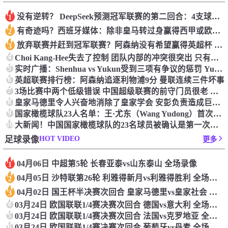
没有逆转？ DeepSeek预测冠军联赛的第二回合：4支球队在第一回合中获胜 枪手输了
1
有奇迹吗？西班牙媒体：除非皇马转过身赢得西甲或欧洲冠军
2
放弃联赛并赶到冠军联赛？阿森纳没有希望赢得英超杯 赢得欧洲冠军的可能性
3
4
Choi Kang-Hee失去了控制 团队内部的冲突很突出 只有一个人可以从水火中拯救崔孔
5
实时广播：Shenhua vs Yukun受到三项有争议的惩罚 Yukun将向中国足球联合会提出投诉
6
英超联赛排行榜：阿森纳追逐利物浦9分 曼联连续三件坏事
7
3场比赛中两个低级错误 中国超级联赛的前守门员很老 是时候让位了 最好的继任者出现
8
皇家马德里令人兴奋地消除了皇家学会 安彭负责造成巨大的灾难！
9
国家橄榄球队23人名单：王·尤东（Wang Yudong）首次被选为第11名 塞吉尼奥（Serginho）在名单上
10
大新闻！中国国家橄榄球队的23名球员被确认是第一次进入阵容
HOT VIDEO
足球录像
更多
04月06日 中超第5轮 长春亚泰vs山东泰山 全场录像
1
04月05日 沙特联第26轮 利雅得新月vs利雅得胜利 全场录像
2
04月02日 国王杯半决赛次回合 皇家马德里vs皇家社会 全场录像
3
4
03月24日 欧国联联1/4赛决赛次回合 德国vs意大利 全场录像回放
5
03月24日 欧国联联1/4赛决赛次回合 法国vs克罗地亚 全场录像回放
6
03月24日 欧国联联1/4赛决赛次回合 葡萄牙vs丹麦 全场录像回放