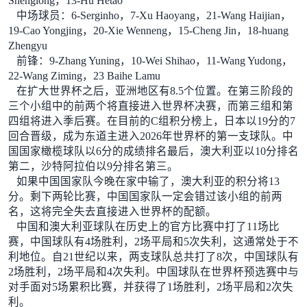
Shenglong，13-Hu Hetao
中场球员：6-Serginho，7-Xu Haoyang，21-Wang Haijian，
19-Cao Yongjing，20-Xie Wenneng，15-Cheng Jin，18-huang
Zhengyu
前锋：9-Zhang Yuning，10-Wei Shihao，11-Wang Yudong，
22-Wang Ziming，23 Baihe Lamu
在扩大世界杯之后，亚洲地区有8.5个位置。在第三阶段的
三个小组中的前两个将直接进入世界杯决赛，而第三组和第
四组将进入季后赛。在目前的C组积分榜上，日本以19分的7
回合晋级，成为东道主进入2026年世界杯的第一支球队。中
国国家橄榄球队以6分的成绩排名最后，澳大利亚以10分排名
第二，沙特阿拉伯以9分排名第三。
如果中国国家队今晚在家中输了，澳大利亚的积分将13
分。剩下两轮比赛，中国国家队一定会错过该小组的前两
名，这将完全失去直接进入世界杯的配额。
中国和澳大利亚球队在历史上的官方比赛中打了11场比
赛，中国球队有4场胜利，2场平局和5次失利，这通常处于不
利地位。自21世纪以来，两支球队总共打了8次，中国球队有
2场胜利，2场平局和4次失利。中国球队在世界杯预选赛中与
对手面对5场累积比赛，并获得了1场胜利，2场平局和2次失
利。