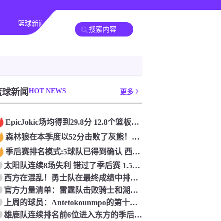
篮球新闻
篮球新闻
法甲
HOT NEWS
美职业
亚冠杯
中超
更多
Epic️Jokic场均得到29.8分 12.8个篮板和10.2次助攻 平均三双很容易吗？
森林狼在本季度以52分击败了灰熊！一个部分中的21个中有18个！骑着摇头丸的战士第六 湖船不舒服
季后赛排名模式:5球队已得到确认 西方有一支悲惨的3-8队
太阳队连续8场失利 错过了季后赛 1.5亿巨人完全失败了
西方在混乱！勇士队在最终成绩中排名第七 湖人队晋级季后赛 火箭向快船送了礼物
官方力量清单：雷霆队击败骑士和湖人队排名第五
上周的球员：Antetokounmpo的第十个职业
雄鹿队连续排名前6位进入东方的季后赛 而老鹰队连续第四年在季后赛中踢球