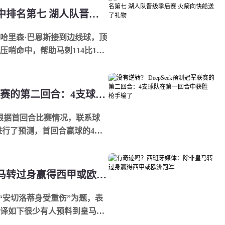
西方在混乱！勇士队在最终成绩中排名第七 湖人队晋级季后赛 火箭向快船送了礼物
旧将哈里森·巴恩斯接到边线球，顶
哨命中，帮助马刺114比111
地...
没有逆转？ DeepSeek预测冠军联赛的第二回合：4支球队在第一回合中获胜 枪手输了
ek根据首回合比赛情况，联系球
赛进行了预测，首回合赢球的4支
3球大...
有奇迹吗？西班牙媒体：除非皇马转过身赢得西甲或欧洲冠军
vo以“安切洛蒂身受重伤”为题，表
译如下很少有人预料到皇马会