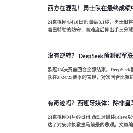
24直播网4月10日讯 最后3.1秒，勇士
着巴特勒的防守，高难度后仰出手三分球压
绝杀勇士。曾经的湾区黑鹰用三分绝杀狠狠
欧冠1/4决赛首回合全部结束，DeepSe
队在2024/25赛季的表现，对次回合比
球队均晋级。阿森纳vs皇马阿森纳首回合主场
24直播网04月09日讯 西班牙媒体rele
达了对安帅执教皇马前景的悲观。文章编
在赛季这个阶段依然保持争冠的可能。...