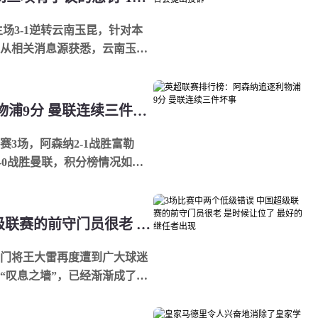
主场3-1逆转云南玉昆，针对本
网从相关消息源获悉，云南玉昆
黄翼...
英超联赛排行榜：阿森纳追逐利物浦9分 曼联连续三件坏事
赛3场，阿森纳2-1战胜富勒
-0战胜曼联，积分榜情况如
同样获胜的诺丁汉...
3场比赛中两个低级错误 中国超级联赛的前守门员很老 是时候让位了 最好的继任者出现
老门将王大雷再度遭到广大球迷
“叹息之墙”，已经渐渐成了国
..