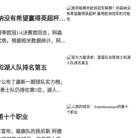
放弃联赛并赶到冠军联赛？阿森纳没有希望赢得英超杯 赢得欧洲冠军的可能性
5赛季欧冠1/4决赛首回合，阿森
的优势。根据相关数据统计，阿森
有4%。另...
和湖人队排名第五
官方公布了最新一期球队实力榜。
勇士队仍排在第5位，湖人队
 (3) 防...
o的第十个职业
方宣布，雄鹿队的扬尼斯-阿德