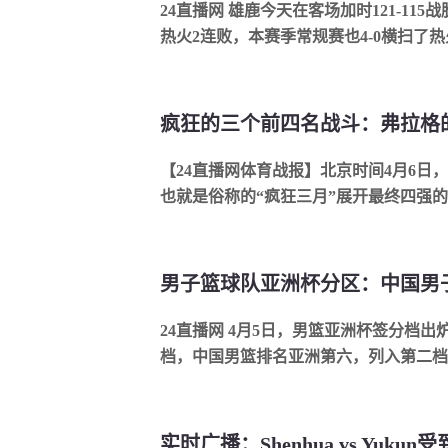
24直播网 雄鹿今天在客场加时121-11
热火2连败，本赛季常规赛也4-0横扫了热
负，继续排在东部第五，热火则以35胜43负
【24直播网体育战报】北京时间4月6日，
也就是俗称的“疯狂三月”展开最终四强
中，佛罗里达逆转击败奥本大学，后卫小沃尔
24直播网 4月5日，男篮亚洲杯签分档
档，中国男篮排名亚洲第六，列入第二档
档。日本也分在第一档。具体如下：【2025