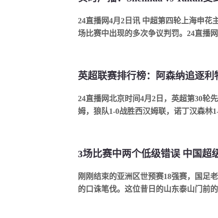
24直播网4月2日讯 中超第四轮上海申花
场比赛中出现的多次争议判罚。24直播
俱乐部连夜收集材料，准备就当场比赛主裁
24直播网北京时间4月2日，英超第30轮先
姆，狼队1-0战胜西汉姆联，诺丁汉森林1
下：获胜后的阿森纳距离榜首利物浦9分，
刚刚结束的亚洲区世预赛18强赛，国足
的口诛笔伐。这位昔日的山东泰山门前的
足后防线上的一个短板。巅峰时期的王大雷.