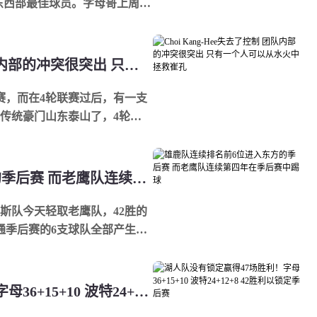
东西部最佳球员。字母哥上周率
场均...
Choi Kang-Hee失去了控制 团队内部的冲突很突出 只有一个人可以从水火中拯救崔孔
赛，而在4轮联赛过后，有一支
传统豪门山东泰山了，4轮联
，暂时排在积...
雄鹿队连续排名前6位进入东方的季后赛 而老鹰队连续第四年在季后赛中踢球
克斯队今天轻取老鹰队，42胜的
通季后赛的6支球队全部产生，
队的...
湖人队没有锁定赢得47场胜利！字母36+15+10 波特24+12+8 42胜利以锁定季后赛