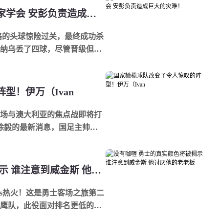
皇家马德里令人兴奋地消除了皇家学会 安彭负责造成巨大的灾难！
格的头球惊险过关，最终成功杀
纳乌丢了四球，尽管晋级但脸
洛蒂轮换...
型！伊万（Ivan
主场与澳大利亚的焦点战即将打
者徐毅的最新消息，国足主帅伊
使...
没有咖喱 勇士的真实颜色将被揭示 谁注意到威金斯 他讨厌他的老老板
vs热火！这是勇士客场之旅第二
鹰队，此役面对排名更低的热
人的防守，三分...