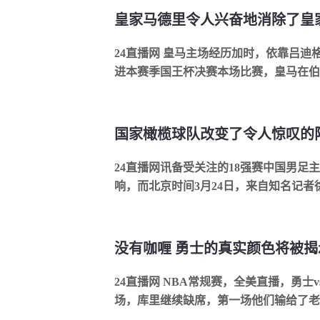
24直播网 皇马主场经历加时，依靠吕迪
进本赛季国王杯决赛本场比赛，皇马在伯
面上并不好看，可以说防守问题巨大，安切
国家橄榄球队改变了令人惊叹的阵
24直播网讯备受关注的18强赛中国男足
响，而北京时间3月24日，来自知名记
万科维奇或在本场生死战，放弃此前连续4场
24直播网 NBA常规赛，全美直播，勇士
场，库里继续缺席，第一场他们输给了老
火队，赢面是比较大的。勇士需要做好重点