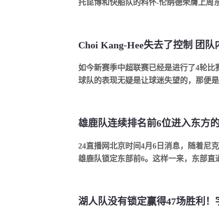
托昆博和快船队的科怀-伦纳德荣膺上周
领雄鹿队取得4胜0负的不败战绩，这期间他
如今新赛季中超联赛已经是进行了4轮比
球队的表现无疑是让球迷失望的，那便是
赛过后，泰山队仅取得了2胜1平1负的战绩
24直播网北京时间4月6日消息，随着尼
雄鹿队锁定东部前6。这样一来，东部直
4支参加附加赛的球队名额也出炉。目前雄鹿