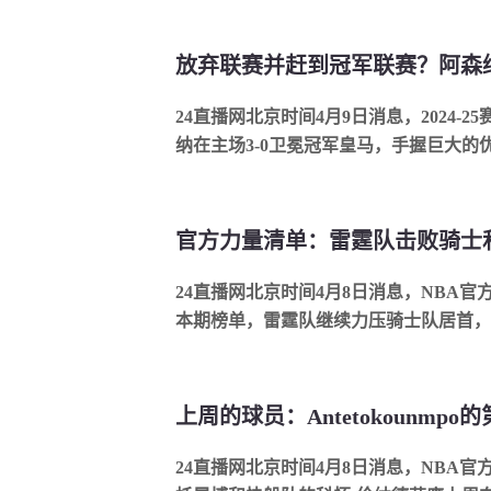
24直播网北京时间4月9日消息，2024-2
纳在主场3-0卫冕冠军皇马，手握巨大
纳晋级欧冠四强的概率达到96%，而皇马仅
官方力量清单：雷霆队击败骑士
24直播网北京时间4月8日消息，NBA
本期榜单，雷霆队继续力压骑士队居首，
上升1位来到NO.6。1、雷霆队进攻效率：118.8
上周的球员：Antetokounmp
24直播网北京时间4月8日消息，NBA官