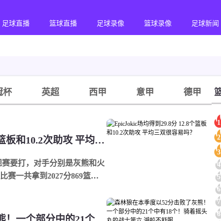
足球直播
篮球直播
足球录像
篮球录像
足球新闻
冠杯
英超
西甲
意甲
德甲
1
2
Epic️Jokic场均得到29.8分 12.8个篮板和10.2次助攻 平均三双很容易吗？
3
常规赛要打，对手分别是灰熊和火
4
赛一共拿到2027分869篮板
5
只需...
6
7
8
森林狼在本季度以52分击败了灰熊！一个部分中的21个中有18个！骑着摇头丸的战士第六 湖船不舒服