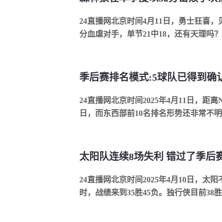
24直播网北京时间4月11日，勇士狂喜，
分血虐对手，单节21中18，还有天理吗
狂的进攻表演，森林狼对阵灰熊的第3节，狼
24直播网北京时间2025年4月11日，距
日，而东西部前10名排名形势还非常不
西部前两名，骑士凯尔特人分别锁定东部前
太阳队连续8场失利 错过了季后赛
24直播网北京时间2025年4月10日，
时，战绩来到35胜45负。独行侠目前38
比赛的情况下，无论如何他们也无法超过独