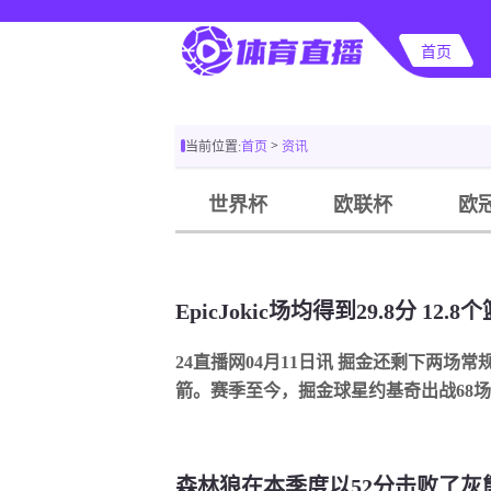
首页
>
当前位置:
首页
资讯
世界杯
欧联杯
欧
24直播网04月11日讯 掘金还剩下两场
箭。赛季至今，掘金球星约基奇出战68场比
696助攻，最后两场常规赛如果全部出战，他