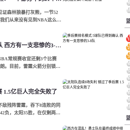
9
1
见证森林狼暴打灰熊，一节52
？我们从来没有见到NBA这么疯
队打出了单节52...
1
季后赛排名模式:5球队已得到确认 西方有一支悲惨的3-8队
2
3
离NBA常规赛收官还剩3个比赛
4
明朗。目前，雷霆火箭分别锁定
5
两名，魔术...
6
7
 1.5亿巨人完全失败了
8
9
太阳不敌残阵雷霆，吞下8连败的同
1
胜42负，太阳35胜，在仅剩两场
行侠，这也意...