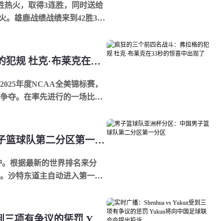
5战胜热火，取得3连胜，同时送给
火。雄鹿战绩战绩来到42胜34
继续排...
疯狂的三个前四名战斗：弗拉格的犯规 杜克·布莱克在33秒的惊喜中出现了
2025年度NCAA全美锦标赛，
的争夺。在率先进行的一场比赛
特-...
男子篮球队亚洲杯分区：中国男子篮球队第二分区第一分区
出炉。根据最新的世界排名来分
。沙特东道主自动进入第一
男篮亚洲...
实时广播：Shenhua vs Yukun受到三项有争议的惩罚 Yukun将向中国足球联合会提出投诉