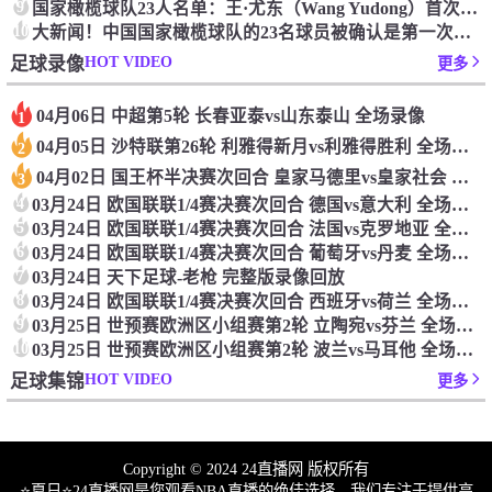
9
国家橄榄球队23人名单：王·尤东（Wang Yudong）首次被选为第11名 塞吉尼奥（Serginho）在名单上
10
大新闻！中国国家橄榄球队的23名球员被确认是第一次进入阵容
HOT VIDEO
足球录像
更多
04月06日 中超第5轮 长春亚泰vs山东泰山 全场录像
1
04月05日 沙特联第26轮 利雅得新月vs利雅得胜利 全场录像
2
04月02日 国王杯半决赛次回合 皇家马德里vs皇家社会 全场录像
3
4
03月24日 欧国联联1/4赛决赛次回合 德国vs意大利 全场录像回放
5
03月24日 欧国联联1/4赛决赛次回合 法国vs克罗地亚 全场录像回放
6
03月24日 欧国联联1/4赛决赛次回合 葡萄牙vs丹麦 全场录像回放
7
03月24日 天下足球-老枪 完整版录像回放
8
03月24日 欧国联联1/4赛决赛次回合 西班牙vs荷兰 全场录像回放
9
03月25日 世预赛欧洲区小组赛第2轮 立陶宛vs芬兰 全场录像回放
10
03月25日 世预赛欧洲区小组赛第2轮 波兰vs马耳他 全场录像回放
HOT VIDEO
足球集锦
更多
Copyright © 2024 24直播网 版权所有
⭐️夏日⭐24直播网是您观看NBA直播的绝佳选择。我们专注于提供高