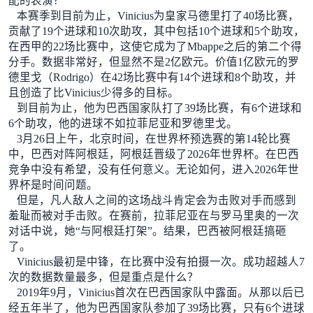
配的表演？
本赛季到目前为止，Vinicius为皇家马德里打了40场比赛，
贡献了19个进球和10次助攻，其中包括10个进球和5个助攻，
在西甲的22场比赛中，这使它成为了Mbappe之后的第二个得
分手。数据非常好，但显然不是2亿欧元。价值1亿欧元的罗
德里戈（Rodrigo）在42场比赛中有14个进球和8个助攻，并
且创造了比Vinicius少得多的目标。
到目前为止，他为巴西国家队打了39场比赛，有6个进球和
6个助攻，他的进球不如拉菲尼亚和罗德里戈。
3月26日上午，北京时间，在世界杯预选赛的第14轮比赛
中，巴西对阵阿根廷，阿根廷晋级了2026年世界杯。在巴西
竞争中没有希望，没有任何意义。无论如何，进入2026年世
界杯是时间问题。
但是，凡人敌人之间的这场战斗肯定会为击败对手而感到
羞耻而被对手击败。在赛前，拉菲尼亚在与罗马里奥的一次
对话中说，她“与阿根廷打架”。结果，巴西被阿根廷搞砸
了。
Vinicius最初是中锋，在比赛中没有拍摄一次。成功超越人7
次的数据数量最多，但是重点是什么？
2019年9月，Vinicius首次在巴西国家队中露面。从那以后已
经五年半了，他为巴西国家队参加了39场比赛，只有6个进球