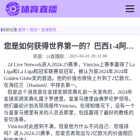
首页
>
>
当前位置:
首页
资讯
足球资讯
足球直播
篮球直播
您是如何获得世界第一的？巴西1-4阿根廷：Vinicius 0射击90分钟内
足球录像
2025-04-01 20:31:00
来源：24直播网
篮球录像
24 Live Network进入2024-25赛季，Vinicius上赛季赢得了La
足球新闻
Liga和La Liga和冠军联赛双冠军，被认为是2024年2024年
Golden Globe奖的首选。他的价值也很快上升到了2亿欧元，
篮球新闻
在海拉兰（Haaland）中排名第一。
但是这个消息是在金球奖颁奖典礼前一天发布的，2024年
金球奖颁奖典礼属于罗德里。皇家马德里由佛罗伦萨领导。
他们最初计划去现场振作Vinicius。在得知情况下，没有一个
与皇家马德里有关的人员去那里，包括赢得了最好的教练的
安切洛蒂。
Vinicius对此感到不满，但是他为什么不问自己：您值得
吗？进入2024-25赛季，您是否表现出与2亿欧元的价值相匹