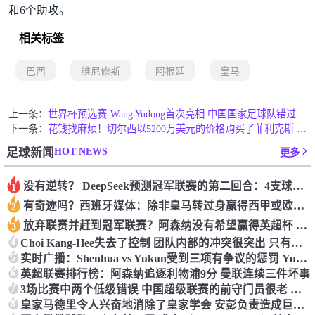
和6个助攻。
相关标签
巴西
维尼修斯
阿根廷
皇马
上一条：
世界杯预选赛-Wang Yudong首次亮相 中国国家足球队错过了世界杯0-2
下一条：
花钱找麻烦！切尔西以5200万美元的价格购买了菲利克斯 签了7年 并在半年内租了夏窗口
HOT NEWS
足球新闻
更多
没有逆转？ DeepSeek预测冠军联赛的第二回合：4支球队在第一回合中获胜 枪手输了
1
有奇迹吗？西班牙媒体：除非皇马转过身赢得西甲或欧洲冠军
2
放弃联赛并赶到冠军联赛？阿森纳没有希望赢得英超杯 赢得欧洲冠军的可能性
3
4
Choi Kang-Hee失去了控制 团队内部的冲突很突出 只有一个人可以从水火中拯救崔孔
5
实时广播：Shenhua vs Yukun受到三项有争议的惩罚 Yukun将向中国足球联合会提出投诉
6
英超联赛排行榜：阿森纳追逐利物浦9分 曼联连续三件坏事
7
3场比赛中两个低级错误 中国超级联赛的前守门员很老 是时候让位了 最好的继任者出现
8
皇家马德里令人兴奋地消除了皇家学会 安彭负责造成巨大的灾难！