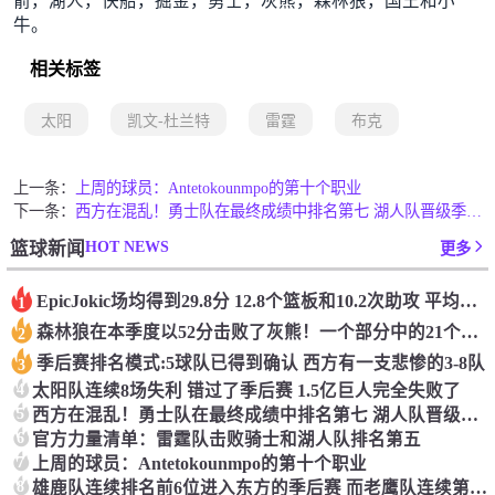
箭，湖人，快船，掘金，勇士，灰熊，森林狼，国王和小
牛。
相关标签
太阳
凯文-杜兰特
雷霆
布克
上一条：
上周的球员：Antetokounmpo的第十个职业
下一条：
西方在混乱！勇士队在最终成绩中排名第七 湖人队晋级季后赛 火箭向快船送了礼物
HOT NEWS
篮球新闻
更多
Epic️Jokic场均得到29.8分 12.8个篮板和10.2次助攻 平均三双很容易吗？
1
森林狼在本季度以52分击败了灰熊！一个部分中的21个中有18个！骑着摇头丸的战士第六 湖船不舒服
2
季后赛排名模式:5球队已得到确认 西方有一支悲惨的3-8队
3
4
太阳队连续8场失利 错过了季后赛 1.5亿巨人完全失败了
5
西方在混乱！勇士队在最终成绩中排名第七 湖人队晋级季后赛 火箭向快船送了礼物
6
官方力量清单：雷霆队击败骑士和湖人队排名第五
7
上周的球员：Antetokounmpo的第十个职业
8
雄鹿队连续排名前6位进入东方的季后赛 而老鹰队连续第四年在季后赛中踢球