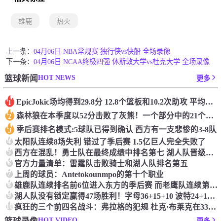
雄鹿
热火
上一条：
04月06日 NBA常规赛 独行侠vs快船 全场录像
下一条：
04月06日 NCAA终极四强 休斯敦大学vs杜克大学 全场录像
HOT NEWS
篮球新闻
更多
Epic️Jokic场均得到29.8分 12.8个篮板和10.2次助攻 平均三双很容易吗？
1
森林狼在本季度以52分击败了灰熊！一个部分中的21个中有18个！骑着摇头丸的战士第六 湖船不舒服
2
季后赛排名模式:5球队已得到确认 西方有一支悲惨的3-8队
3
4
太阳队连续8场失利 错过了季后赛 1.5亿巨人完全失败了
5
西方在混乱！勇士队在最终成绩中排名第七 湖人队晋级季后赛 火箭向快船送了礼物
6
官方力量清单：雷霆队击败骑士和湖人队排名第五
7
上周的球员：Antetokounmpo的第十个职业
8
雄鹿队连续排名前6位进入东方的季后赛 而老鹰队连续第四年在季后赛中踢球
9
湖人队没有锁定赢得47场胜利！字母36+15+10 波特24+12+8 42胜利以锁定季后赛
10
疯狂的三个前四名战斗：弗拉格的犯规 杜克·布莱克在33秒的惊喜中出现了
HOT VIDEO