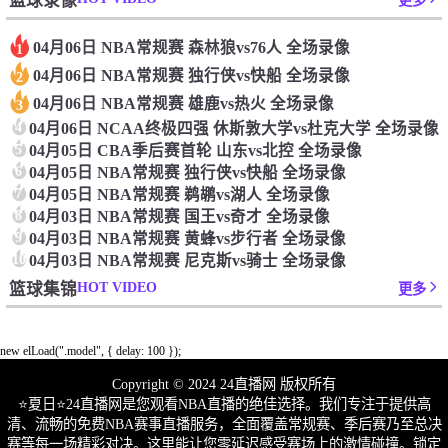
篮球录像
更多
04月06日 NBA常规赛 森林狼vs76人 全场录像
1
04月06日 NBA常规赛 独行侠vs快船 全场录像
2
04月06日 NBA常规赛 雄鹿vs热火 全场录像
3
4
04月06日 NCAA终极四强 休斯敦大学vs杜克大学 全场录像
5
04月05日 CBA季后赛首轮 山东vs北控 全场录像
6
04月05日 NBA常规赛 独行侠vs快船 全场录像
7
04月05日 NBA常规赛 鹈鹕vs湖人 全场录像
8
04月03日 NBA常规赛 国王vs奇才 全场录像
9
04月03日 NBA常规赛 黄蜂vs步行者 全场录像
10
04月03日 NBA常规赛 尼克斯vs骑士 全场录像
HOT VIDEO
篮球集锦
更多
new elLoad(".model", { delay: 100 });
Copyright © 2024 24直播网 版权所有
⭐️夏日⭐24直播网是您观看NBA直播的绝佳选择。我们专注于提供高
清、流畅的免费NBA赛事直播服务，全面覆盖常规赛、季后赛乃至总决
赛等每一场精彩对决。这里能让您零延迟感受赛场上的激情碰撞。锁定