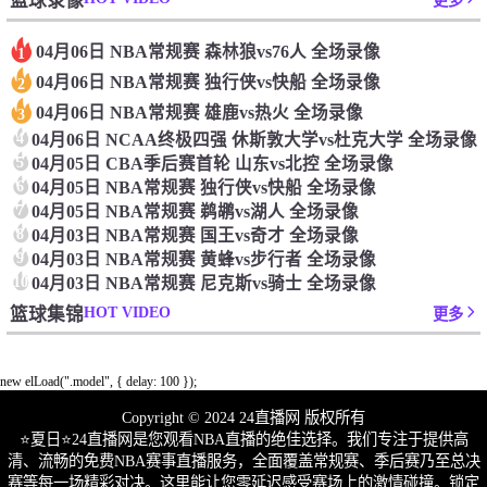
篮球录像
更多
04月06日 NBA常规赛 森林狼vs76人 全场录像
1
04月06日 NBA常规赛 独行侠vs快船 全场录像
2
04月06日 NBA常规赛 雄鹿vs热火 全场录像
3
4
04月06日 NCAA终极四强 休斯敦大学vs杜克大学 全场录像
5
04月05日 CBA季后赛首轮 山东vs北控 全场录像
6
04月05日 NBA常规赛 独行侠vs快船 全场录像
7
04月05日 NBA常规赛 鹈鹕vs湖人 全场录像
8
04月03日 NBA常规赛 国王vs奇才 全场录像
9
04月03日 NBA常规赛 黄蜂vs步行者 全场录像
10
04月03日 NBA常规赛 尼克斯vs骑士 全场录像
HOT VIDEO
篮球集锦
更多
new elLoad(".model", { delay: 100 });
Copyright © 2024 24直播网 版权所有
⭐️夏日⭐24直播网是您观看NBA直播的绝佳选择。我们专注于提供高
清、流畅的免费NBA赛事直播服务，全面覆盖常规赛、季后赛乃至总决
赛等每一场精彩对决。这里能让您零延迟感受赛场上的激情碰撞。锁定