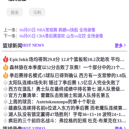
掘金
马刺
上一条：
04月03日 NBA常规赛 鹈鹕vs快船 全场录像
下一条：
04月05日 CBA季后赛首轮 山东vs北控 全场录像
HOT NEWS
篮球新闻
更多
Epic️Jokic场均得到29.8分 12.8个篮板和10.2次助攻 平均三双很容易吗？
1
森林狼在本季度以52分击败了灰熊！一个部分中的21个中有18个！骑着摇头丸的战士第六 湖船不舒服
2
季后赛排名模式:5球队已得到确认 西方有一支悲惨的3-8队
3
4
太阳队连续8场失利 错过了季后赛 1.5亿巨人完全失败了
5
西方在混乱！勇士队在最终成绩中排名第七 湖人队晋级季后赛 火箭向快船送了礼物
6
官方力量清单：雷霆队击败骑士和湖人队排名第五
7
上周的球员：Antetokounmpo的第十个职业
8
雄鹿队连续排名前6位进入东方的季后赛 而老鹰队连续第四年在季后赛中踢球
9
湖人队没有锁定赢得47场胜利！字母36+15+10 波特24+12+8 42胜利以锁定季后赛
10
疯狂的三个前四名战斗：弗拉格的犯规 杜克·布莱克在33秒的惊喜中出现了
HOT VIDEO