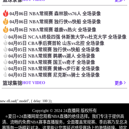
篮球录像
更多
04月06日 NBA常规赛 森林狼vs76人 全场录像
1
04月06日 NBA常规赛 独行侠vs快船 全场录像
2
04月06日 NBA常规赛 雄鹿vs热火 全场录像
3
4
04月06日 NCAA终极四强 休斯敦大学vs杜克大学 全场录像
5
04月05日 CBA季后赛首轮 山东vs北控 全场录像
6
04月05日 NBA常规赛 独行侠vs快船 全场录像
7
04月05日 NBA常规赛 鹈鹕vs湖人 全场录像
8
04月03日 NBA常规赛 国王vs奇才 全场录像
9
04月03日 NBA常规赛 黄蜂vs步行者 全场录像
10
04月03日 NBA常规赛 尼克斯vs骑士 全场录像
HOT VIDEO
篮球集锦
更多
new elLoad(".model", { delay: 100 });
Copyright © 2024 24直播网 版权所有
⭐️夏日⭐24直播网是您观看NBA直播的绝佳选择。我们专注于提供高
清、流畅的免费NBA赛事直播服务，全面覆盖常规赛、季后赛乃至总决
赛等每一场精彩对决。这里能让您零延迟感受赛场上的激情碰撞。锁定