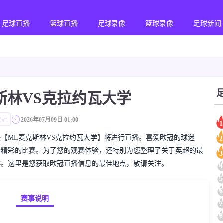
足球直播
篮球直播
足球录像
篮球录像
足球新闻
斯林VS克拉约瓦大学
欧冠
2026年07月09日 01:00
1
的欧冠对决【ML麦克斯林VS克拉约瓦大学】将进行直播。喜爱欧冠的球迷
2
场精彩的比赛。为了您的观赛体验，还特别为您整理了关于英超的最
3
排。这里是您获取欧冠直播信息的最佳地点，敬请关注。
4
5
6
赛事说明
7
8