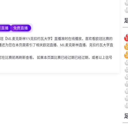
9
1
育直播
免费直播
1
:00，欧冠【ML麦克斯林VS克拉约瓦大学】直播准时在线播放，喜欢看欧冠比赛的
播还为您在本页面索引了相关欧冠直播、ML麦克斯林直播、克拉约瓦大学直
2
。
3
您在比赛前再刷新查看。 如果本页面比赛已经过期已经过期，或者以上信号
4
5
6
7
8
9
1