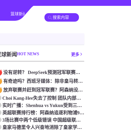
篮球新闻
足球新闻
HOT NEWS
更多
没有逆转？ DeepSeek预测冠军联赛的第二回合：4支球队在第一回合中获胜 枪手输了
有奇迹吗？西班牙媒体：除非皇马转过身赢得西甲或欧洲冠军
放弃联赛并赶到冠军联赛？阿森纳没有希望赢得英超杯 赢得欧洲冠军的可能性
Choi Kang-Hee失去了控制 团队内部的冲突很突出 只有一个人可以从水火中拯救崔孔
实时广播：Shenhua vs Yukun受到三项有争议的惩罚 Yukun将向中国足球联合会提出投诉
英超联赛排行榜：阿森纳追逐利物浦9分 曼联连续三件坏事
3场比赛中两个低级错误 中国超级联赛的前守门员很老 是时候让位了 最好的继任者出现
皇家马德里令人兴奋地消除了皇家学会 安彭负责造成巨大的灾难！