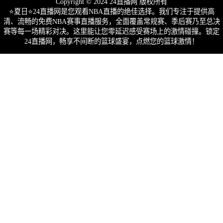
Copyright © 2024 24直播网 版权所有
⭐️夏日⭐24直播网是您观看NBA直播的绝佳选择。我们专注于提供高
清、流畅的免费NBA赛事直播服务，全面覆盖常规赛、季后赛乃至总决
赛等每一场精彩对决。这里能让您零延迟感受赛场上的激情碰撞。锁定
24直播网，畅享不间断的篮球盛宴，点燃您的篮球激情！